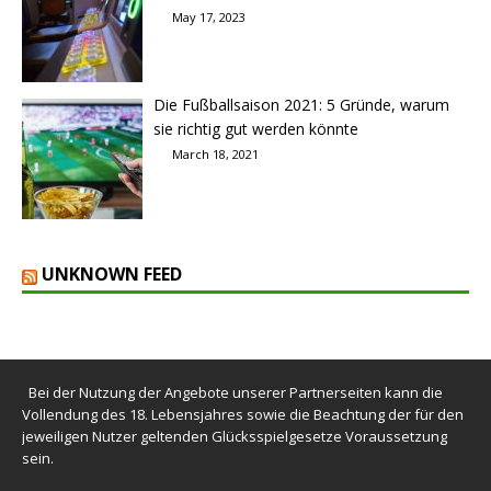
May 17, 2023
Die Fußballsaison 2021: 5 Gründe, warum
sie richtig gut werden könnte
March 18, 2021
UNKNOWN FEED
Bei der Nutzung der Angebote unserer Partnerseiten kann die
Vollendung des 18. Lebensjahres sowie die Beachtung der für den
jeweiligen Nutzer geltenden Glücksspielgesetze Voraussetzung
sein.