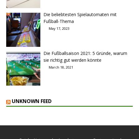
Die beliebtesten Spielautomaten mit
Fußball-Thema
May 17, 2023
Die Fußballsaison 2021: 5 Gründe, warum
sie richtig gut werden könnte
March 18, 2021
UNKNOWN FEED