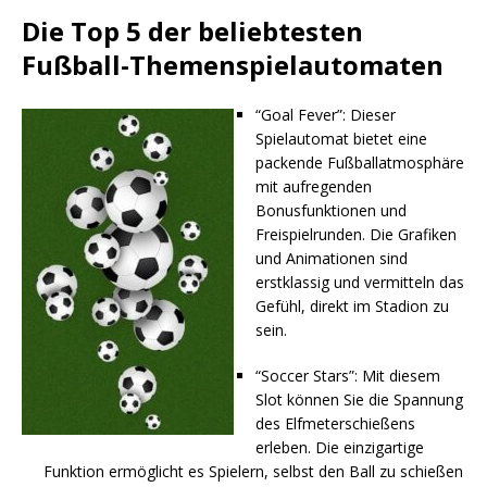
Die Top 5 der beliebtesten
Fußball-Themenspielautomaten
“Goal Fever”: Dieser
Spielautomat bietet eine
packende Fußballatmosphäre
mit aufregenden
Bonusfunktionen und
Freispielrunden. Die Grafiken
und Animationen sind
erstklassig und vermitteln das
Gefühl, direkt im Stadion zu
sein.
“Soccer Stars”: Mit diesem
Slot können Sie die Spannung
des Elfmeterschießens
erleben. Die einzigartige
Funktion ermöglicht es Spielern, selbst den Ball zu schießen