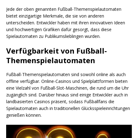
Jede der oben genannten Fußball-Themenspielautomaten
bietet einzigartige Merkmale, die sie von anderen
unterscheiden. Entwickler haben mit ihren innovativen Ideen
und hochwertigen Grafiken dafür gesorgt, dass diese
Spielautomaten zu Publikumslieblingen wurden.
Verfügbarkeit von Fußball-
Themenspielautomaten
Fußball-Themenspielautomaten sind sowohl online als auch
offline verfügbar. Online-Casinos und Spielplattformen bieten
eine Vielzahl von Fußball-Slot-Maschinen, die rund um die Uhr
zugänglich sind. Darüber hinaus sind einige Entwickler auch in
landbasierten Casinos präsent, sodass Fußballfans die
Spielautomaten auch in traditionellen Glücksspieleinrichtungen
genießen können.