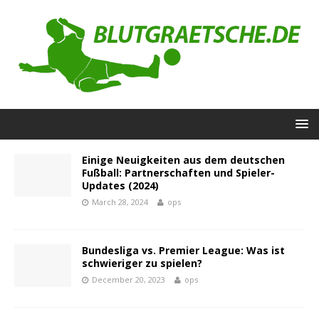
Einige Neuigkeiten aus dem deutschen
Fußball: Partnerschaften und Spieler-
Updates (2024)
March 28, 2024
ops
Bundesliga vs. Premier League: Was ist
schwieriger zu spielen?
December 20, 2023
ops