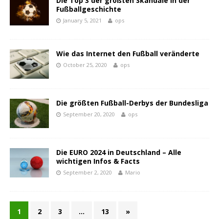
Die Top 3 der größten Skandale in der
Fußballgeschichte
January 5, 2021
ops
Wie das Internet den Fußball veränderte
October 25, 2020
ops
Die größten Fußball-Derbys der Bundesliga
September 20, 2020
ops
Die EURO 2024 in Deutschland – Alle
wichtigen Infos & Facts
September 2, 2020
Mario
1
2
3
…
13
»