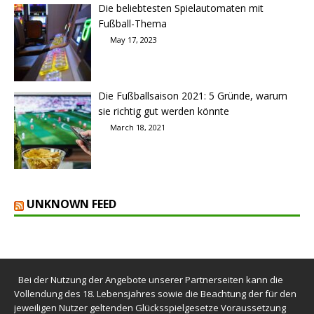
Die beliebtesten Spielautomaten mit
Fußball-Thema
May 17, 2023
Die Fußballsaison 2021: 5 Gründe, warum
sie richtig gut werden könnte
March 18, 2021
UNKNOWN FEED
Bei der Nutzung der Angebote unserer Partnerseiten kann die
Vollendung des 18. Lebensjahres sowie die Beachtung der für den
jeweiligen Nutzer geltenden Glücksspielgesetze Voraussetzung