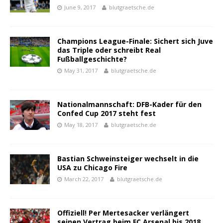
June 9, 2017
blutgraetsche.de
Champions League-Finale: Sichert sich Juve
das Triple oder schreibt Real
Fußballgeschichte?
May 31, 2017
blutgraetsche.de
Nationalmannschaft: DFB-Kader für den
Confed Cup 2017 steht fest
May 18, 2017
blutgraetsche.de
Bastian Schweinsteiger wechselt in die
USA zu Chicago Fire
March 22, 2017
blutgraetsche.de
Offiziell! Per Mertesacker verlängert
seinen Vertrag beim FC Arsenal bis 2018