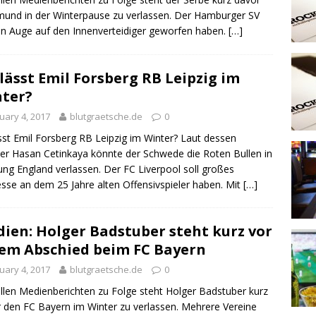
und in der Winterpause zu verlassen. Der Hamburger SV
ein Auge auf den Innenverteidiger geworfen haben.
[…]
lässt Emil Forsberg RB Leipzig im
ter?
uary 4, 2017
blutgraetsche.de
0
sst Emil Forsberg RB Leipzig im Winter? Laut dessen
er Hasan Cetinkaya könnte der Schwede die Roten Bullen in
ung England verlassen. Der FC Liverpool soll großes
esse an dem 25 Jahre alten Offensivspieler haben. Mit
[…]
ien: Holger Badstuber steht kurz vor
em Abschied beim FC Bayern
uary 4, 2017
blutgraetsche.de
0
llen Medienberichten zu Folge steht Holger Badstuber kurz
 den FC Bayern im Winter zu verlassen. Mehrere Vereine