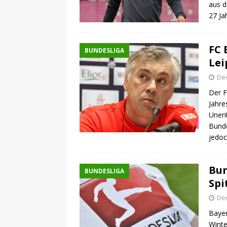
aus d
27 Ja
FC 
BUNDESLIGA
Lei
De
Der F
Jahre
Unent
Bunde
jedo
Bun
BUNDESLIGA
Spi
De
Bayer
Winte