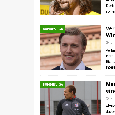
Dortm
soll 
Ver
BUNDESLIGA
Win
Jan
Verlä
Berat
Richt
Inter
Med
BUNDESLIGA
ein
Jan
Aktue
davor