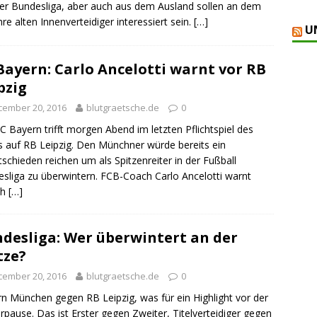
er Bundesliga, aber auch aus dem Ausland sollen an dem
hre alten Innenverteidiger interessiert sein.
[…]
U
Bayern: Carlo Ancelotti warnt vor RB
pzig
cember 20, 2016
blutgraetsche.de
0
C Bayern trifft morgen Abend im letzten Pflichtspiel des
s auf RB Leipzig. Den Münchner würde bereits ein
schieden reichen um als Spitzenreiter in der Fußball
sliga zu überwintern. FCB-Coach Carlo Ancelotti warnt
ch
[…]
desliga: Wer überwintert an der
tze?
cember 20, 2016
blutgraetsche.de
0
n München gegen RB Leipzig, was für ein Highlight vor der
rpause. Das ist Erster gegen Zweiter, Titelverteidiger gegen