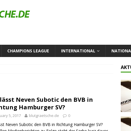
CHAMPIONS LEAGUE
INTERNATIONAL
NATION
AKT
lässt Neven Subotic den BVB in
htung Hamburger SV?
uary 5, 2017
blutgraetsche.de
0
sst Neven Subotic den BVB in Richtung Hamburger SV?
llen Medienberichten zu Folge steht der Serbe kurz davor