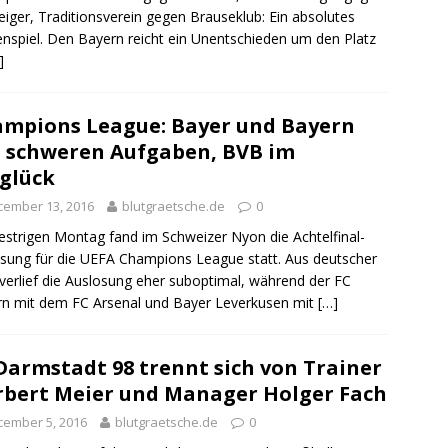
eiger, Traditionsverein gegen Brauseklub: Ein absolutes
enspiel. Den Bayern reicht ein Unentschieden um den Platz
]
mpions League: Bayer und Bayern
 schweren Aufgaben, BVB im
glück
cember 13, 2016
blutgraetsche.de
0
strigen Montag fand im Schweizer Nyon die Achtelfinal-
sung für die UEFA Champions League statt. Aus deutscher
 verlief die Auslosung eher suboptimal, während der FC
n mit dem FC Arsenal und Bayer Leverkusen mit
[…]
Darmstadt 98 trennt sich von Trainer
bert Meier und Manager Holger Fach
cember 5, 2016
blutgraetsche.de
0