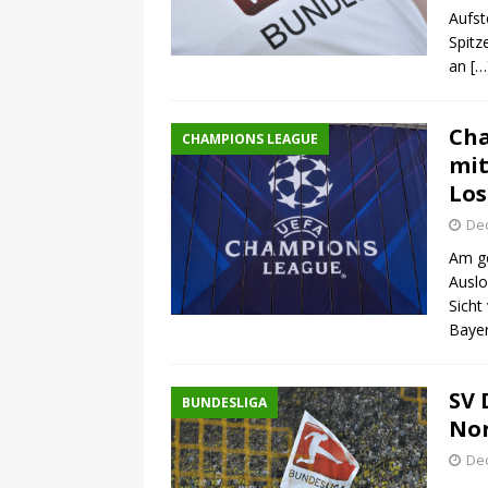
Aufst
Spitz
an
[…
Cha
CHAMPIONS LEAGUE
mit
Los
De
Am ge
Auslo
Sicht
Bayer
SV 
BUNDESLIGA
Nor
De