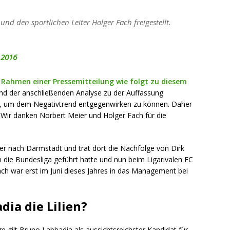
nd den sportlichen Leiter Holger Fach freigestellt.
 2016
m Rahmen einer Pressemitteilung wie folgt zu diesem
 und der anschließenden Analyse zu der Auffassung
, um dem Negativtrend entgegenwirken zu können. Daher
. Wir danken Norbert Meier und Holger Fach für die
 nach Darmstadt und trat dort die Nachfolge von Dirk
in die Bundesliga geführt hatte und nun beim Ligarivalen FC
ach war erst im Juni dieses Jahres in das Management bei
ia die Lilien?
gilt Bruno Labbadia als aussichtsreichster Kandidat für