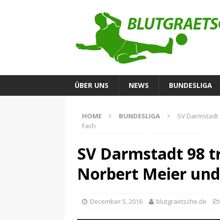
ÜBER UNS
NEWS
BUNDESLIGA
HOME
BUNDESLIGA
SV Darmstadt 
Fach
SV Darmstadt 98 tr
Norbert Meier und
December 5, 2016
blutgraetsche.de