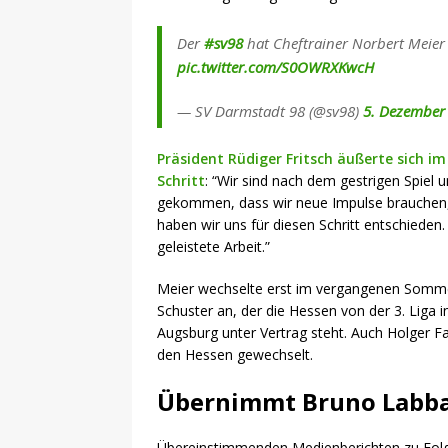
Der
#sv98
hat Cheftrainer Norbert Meier u
pic.twitter.com/S0OWRXKwcH
— SV Darmstadt 98 (@sv98)
5. Dezember
Präsident Rüdiger Fritsch äußerte sich i
Schritt
: “Wir sind nach dem gestrigen Spiel
gekommen, dass wir neue Impulse brauchen
haben wir uns für diesen Schritt entschieden
geleistete Arbeit.”
Meier wechselte erst im vergangenen Sommer
Schuster an, der die Hessen von der 3. Liga 
Augsburg unter Vertrag steht. Auch Holger F
den Hessen gewechselt.
Übernimmt Bruno Labbad
Übereinstimmenden Medienberichten zu Folge 